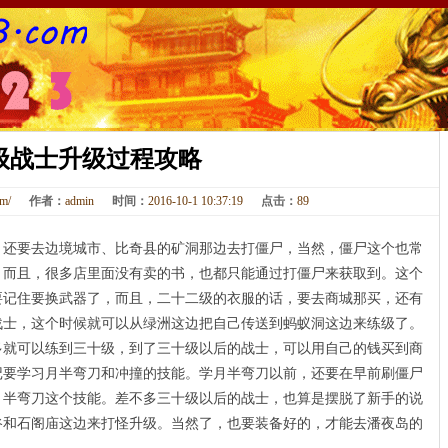
级战士升级过程攻略
om/
作者：
admin
时间：
2016-10-1 10:37:19
点击：
89
要去边境城市、比奇县的矿洞那边去打僵尸，当然，僵尸这个也常
。而且，很多店里面没有卖的书，也都只能通过打僵尸来获取到。这个
要记住要换武器了，而且，二十二级的衣服的话，要去商城那买，还有
战士，这个时候就可以从绿洲这边把自己传送到蚂蚁洞这边来练级了。
可以练到三十级，到了三十级以后的战士，可以用自己的钱买到商
记要学习月半弯刀和冲撞的技能。学月半弯刀以前，还要在早前刷僵尸
月半弯刀这个技能。差不多三十级以后的战士，也算是摆脱了新手的说
谷和石阁庙这边来打怪升级。当然了，也要装备好的，才能去潘夜岛的