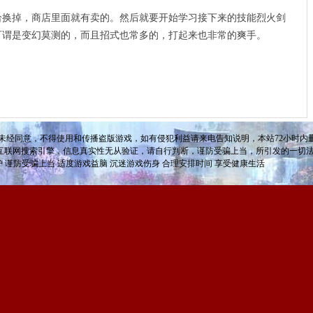
掉，商店里面就有卖的。然后就要开始学习接下来的技能烈火剑
可谓是变幻莫测的，而且招式也常多的，打起来也非常的爽手。
未经同意，不得使用和传播盗版游戏，如有侵犯利益请来电告知说明，本站72小时内删
互联网搜索引擎，信息真实性无从验证，请自行判断，谨防受骗上当，所引发的一切
护 谨防受骗上当 适度游戏益脑 沉迷游戏伤身 合理安排时间 享受健康生活